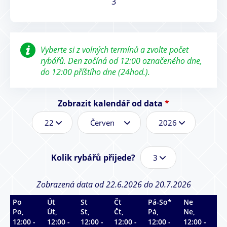
3
Vyberte si z volných termínů a zvolte počet
rybářů. Den začíná od 12:00 označeného dne,
do 12:00 příštího dne (24hod.).
Zobrazit kalendář od data
*
D
M
R
e
ě
o
n
s
k
*
í
*
Kolik rybářů přijede?
c
*
Zobrazená data od 22.6.2026 do 20.7.2026
Po
Út
St
Čt
Pá-So*
Ne
Po,
Út,
St,
Čt,
Pá,
Ne,
12:00 -
12:00 -
12:00 -
12:00 -
12:00 -
12:00 -