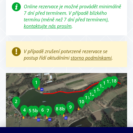
Online rezervace je možné provádět minimálně
7 dní před termínem. V případě blízkého
termínu (méně než 7 dní před termínem),
kontaktujte nás prosím
.
V případě zrušení potvrzené rezervace se
postup řídí aktuálními
storno podmínkami
.
18
17
1
16
15
14
13
12
11
2
10
9
8a
8b
4
6
5a
5b
7