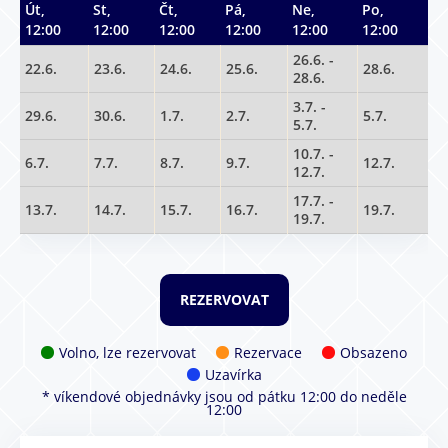
Út,
St,
Čt,
Pá,
Ne,
Po,
12:00
12:00
12:00
12:00
12:00
12:00
26.6. -
22.6.
23.6.
24.6.
25.6.
28.6.
28.6.
3.7. -
29.6.
30.6.
1.7.
2.7.
5.7.
5.7.
10.7. -
6.7.
7.7.
8.7.
9.7.
12.7.
12.7.
17.7. -
13.7.
14.7.
15.7.
16.7.
19.7.
19.7.
Volno, lze rezervovat
Rezervace
Obsazeno
Uzavírka
* víkendové objednávky jsou od pátku 12:00 do neděle
12:00