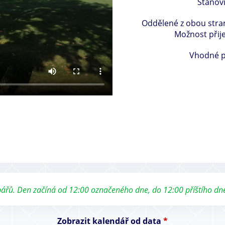
Stanovi
Oddělené z obou stran
Možnost přij
Vhodné pr
ybářů. Den začíná od 12:00 označeného dne, do 12:00 příštího dn
Zobrazit kalendář od data
*