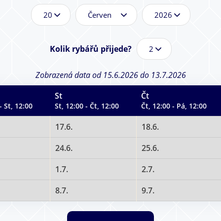
D
M
R
e
ě
o
n
s
k
*
í
*
Kolik rybářů přijede?
c
*
Zobrazená data od 15.6.2026 do 13.7.2026
St
Čt
- St, 12:00
St, 12:00 - Čt, 12:00
Čt, 12:00 - Pá, 12:00
17.6.
18.6.
24.6.
25.6.
1.7.
2.7.
8.7.
9.7.