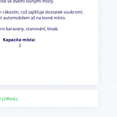
ště se dvěmi lovnými místy.
 rákosím, což zajišťuje dostatek soukromí.
et automobilem až na lovné místo.
o karavany, stanování, bivak.
Kapacita místa:
2
e (24hod.).