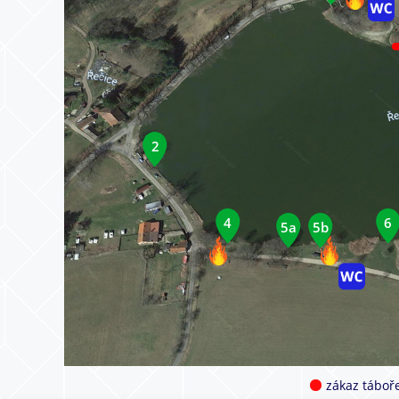
2
4
6
5a
5b
zákaz táboře