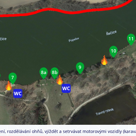
11
10
9
8a
8b
7
ní, rozdělávání ohňů, vjíždět a setrvávat motorovými vozidly (karava