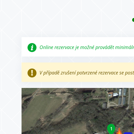
Online rezervace je možné provádět minimáln
V případě zrušení potvrzené rezervace se pos
1