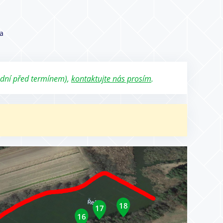
a
 dní před termínem),
kontaktujte nás prosím
.
18
17
16