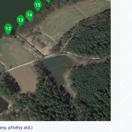
15
14
13
12
ny, přívěsy atd.)