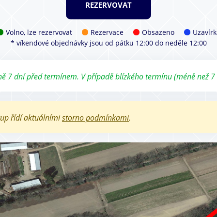
Volno, lze rezervovat
Rezervace
Obsazeno
Uzavírk
* víkendové objednávky jsou od pátku 12:00 do neděle 12:00
ě 7 dní před termínem. V případě blízkého termínu (méně než 7
tup řídí aktuálními
storno podmínkami
.