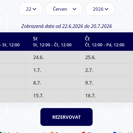
D
M
R
e
ě
o
n
s
k
*
í
*
Zobrazená data od 22.6.2026 do 20.7.2026
c
*
St
Čt
- St, 12:00
St, 12:00 - Čt, 12:00
Čt, 12:00 - Pá, 12:00
24.6.
25.6.
1.7.
2.7.
8.7.
9.7.
15.7.
16.7.