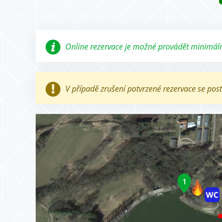
Online rezervace je možné provádět minimáln
V případě zrušení potvrzené rezervace se pos
1