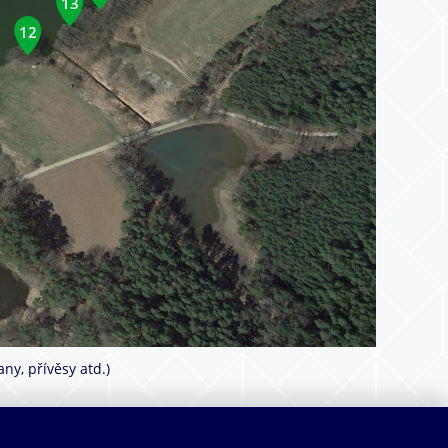
13
12
ny, přívěsy atd.)