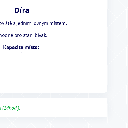
Díra
oviště s jedním lovným místem.
hodné pro stan, bivak.
Kapacita místa:
1
e (24hod.).