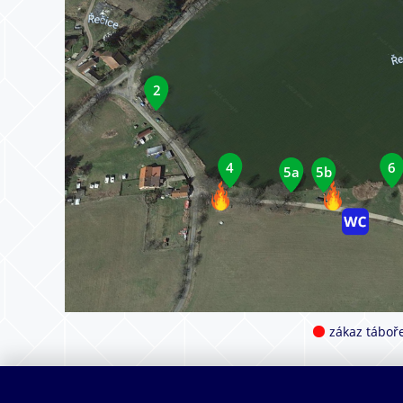
2
4
6
5a
5b
zákaz táboře