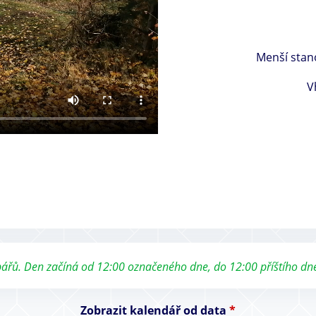
Menší stan
V
ybářů. Den začíná od 12:00 označeného dne, do 12:00 příštího dn
Zobrazit kalendář od data
*