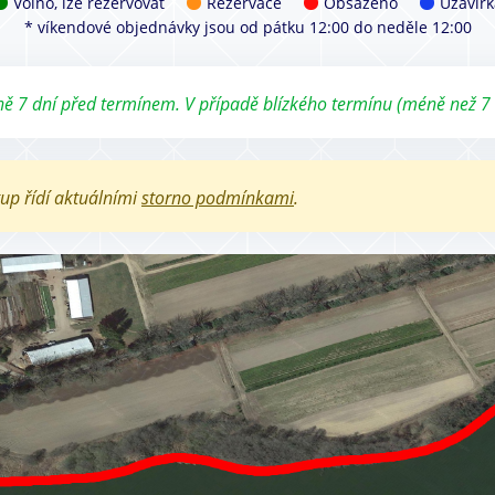
Volno, lze rezervovat
Rezervace
Obsazeno
Uzavírk
* víkendové objednávky jsou od pátku 12:00 do neděle 12:00
ě 7 dní před termínem. V případě blízkého termínu (méně než 7
tup řídí aktuálními
storno podmínkami
.