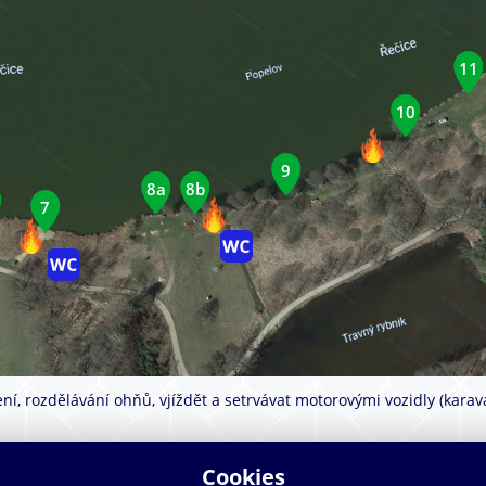
11
10
9
8a
8b
7
ní, rozdělávání ohňů, vjíždět a setrvávat motorovými vozidly (karava
Cookies