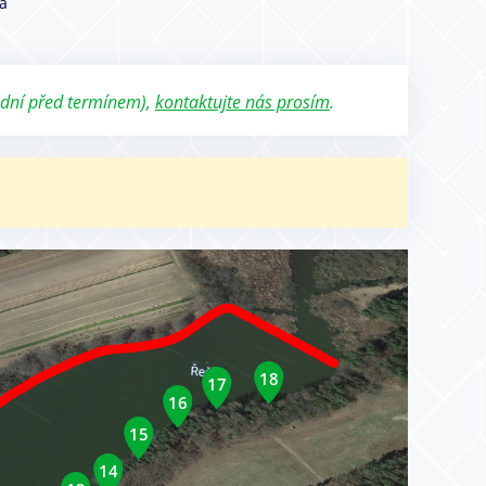
a
 dní před termínem),
kontaktujte nás prosím
.
18
17
16
15
14