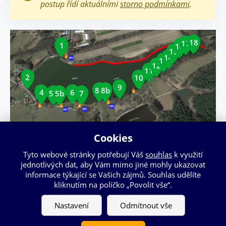
postup řídí aktuálními
storno podmínkami
.
18
17
1
16
15
14
13
12
11
2
10
9
8a
8b
4
6
5a
5b
7
Cookies
zákaz táboření, rozdělávání ohňů, vjíždět a setrvávat
motorovými vozidly (karavany, přívěsy atd.)
Tyto webové stránky potřebují Váš
souhlas
k využití
jednotlivých dat, aby Vám mimo jiné mohly ukazovat
informace týkající se Vašich zájmů. Souhlas udělíte
kliknutím na políčko „Povolit vše“.
Nastavení
Odmítnout vše