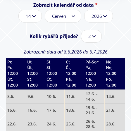
Zobrazit kalendář od data
*
D
M
R
e
ě
o
n
s
k
*
í
*
Kolik rybářů přijede?
c
*
Zobrazená data od 8.6.2026 do 6.7.2026
Po
Út
St
Čt
Pá-So*
Ne
Po,
Út,
St,
Čt,
Pá,
Ne,
12:00 -
12:00 -
12:00 -
12:00 -
12:00 -
12:00 -
Út,
St,
Čt,
Pá,
Ne,
Po,
12:00
12:00
12:00
12:00
12:00
12:00
12.6. -
8.6.
9.6.
10.6.
11.6.
14.6.
14.6.
19.6. -
15.6.
16.6.
17.6.
18.6.
21.6.
21.6.
26.6. -
22.6.
23.6.
24.6.
25.6.
28.6.
28.6.